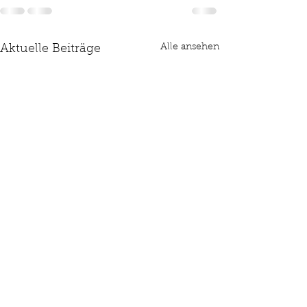
Alle ansehen
Aktuelle Beiträge
🚀 ZUKUNFTSJOB IN DER
UNYSONO // Umz
IMMOBILIENVERWALTUNG
Adresse