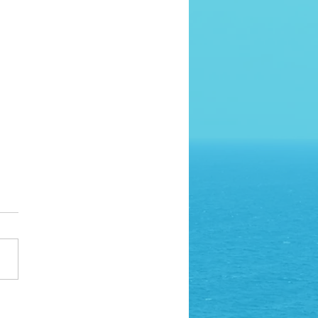
ONO // Umzug & neue
sse
möchten Sie darüber
mieren, dass unser Büro
eht. Aus diesem Grund
 wir am 01.08 und am
. nicht oder nur...