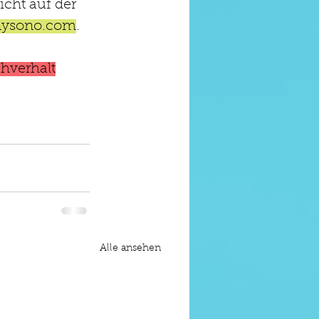
icht auf der 
nysono.com
. 
hverhalt
Alle ansehen